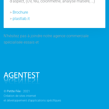
d’aspect, (UV, feu, colorimétrie, analyse matière, …)
>
Brochure
>
plastlab.it
N'hésitez pas à joindre notre agence commerciale
spécialisée essais et
matériels d'essais
©
Petite Fée
- 2021
Création de sites internet
et développement d'applications spécifiques