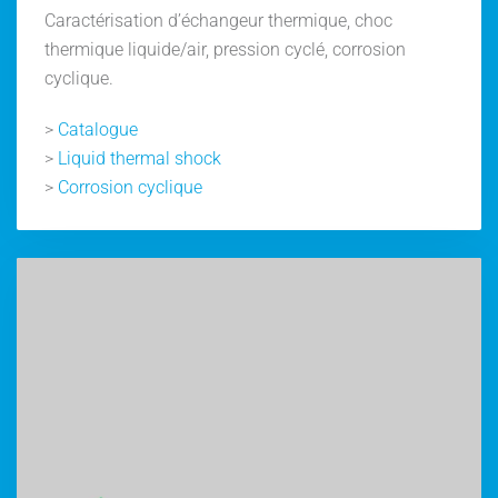
Caractérisation d’échangeur thermique, choc
thermique liquide/air, pression cyclé, corrosion
cyclique.
>
Catalogue
>
Liquid thermal shock
>
Corrosion cyclique